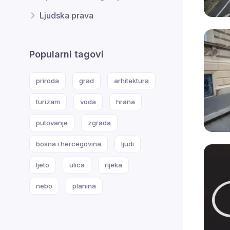
Ljudska prava
Popularni tagovi
priroda
grad
arhitektura
turizam
voda
hrana
putovanje
zgrada
bosna i hercegovina
ljudi
ljeto
ulica
rijeka
nebo
planina