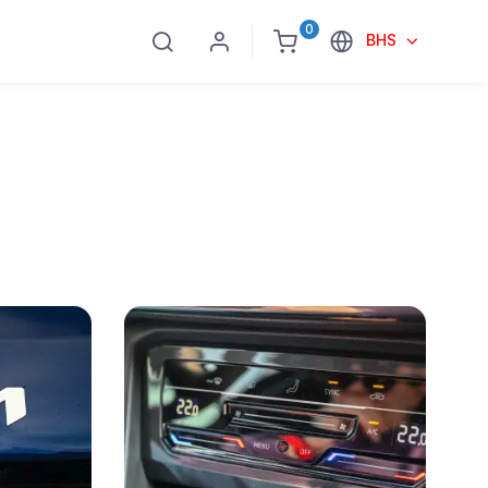
0
BHS