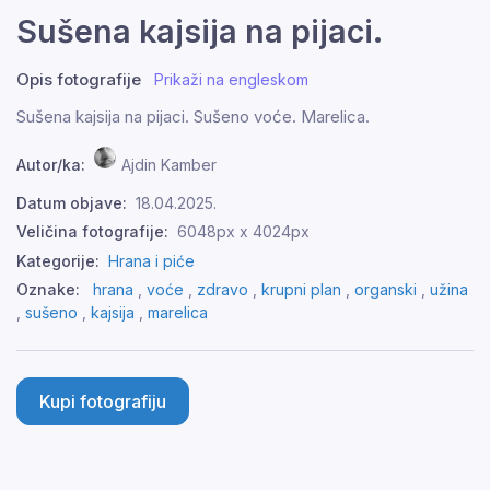
Sušena kajsija na pijaci.
Opis fotografije
Prikaži na engleskom
Sušena kajsija na pijaci. Sušeno voće. Marelica.
Autor/ka:
Ajdin Kamber
Datum objave:
18.04.2025.
Veličina fotografije:
6048px x 4024px
Kategorije:
Hrana i piće
Oznake:
hrana
,
voće
,
zdravo
,
krupni plan
,
organski
,
užina
,
sušeno
,
kajsija
,
marelica
Kupi fotografiju