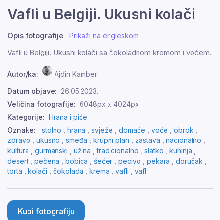
Vafli u Belgiji. Ukusni kolači
Opis fotografije
Prikaži na engleskom
Vafli u Belgiji. Ukusni kolači sa čokoladnom kremom i voćem.
Autor/ka:
Ajdin Kamber
Datum objave:
26.05.2023.
Veličina fotografije:
6048px x 4024px
Kategorije:
Hrana i piće
Oznake:
stolno
,
hrana
,
svježe
,
domaće
,
voće
,
obrok
,
zdravo
,
ukusno
,
smeđa
,
krupni plan
,
zastava
,
nacionalno
,
kultura
,
gurmanski
,
užina
,
tradicionalno
,
slatko
,
kuhinja
,
desert
,
pečena
,
bobica
,
šećer
,
pecivo
,
pekara
,
doručak
,
torta
,
kolači
,
čokolada
,
krema
,
vafli
,
vafl
Kupi fotografiju