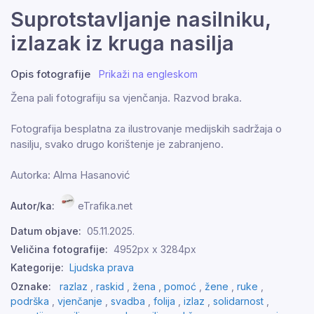
Suprotstavljanje nasilniku,
izlazak iz kruga nasilja
Opis fotografije
Prikaži na engleskom
Žena pali fotografiju sa vjenčanja. Razvod braka.
Fotografija besplatna za ilustrovanje medijskih sadržaja o
nasilju, svako drugo korištenje je zabranjeno.
Autorka: Alma Hasanović
Autor/ka:
eTrafika.net
Datum objave:
05.11.2025.
Veličina fotografije:
4952px x 3284px
Kategorije:
Ljudska prava
Oznake:
razlaz
,
raskid
,
žena
,
pomoć
,
žene
,
ruke
,
podrška
,
vjenčanje
,
svadba
,
folija
,
izlaz
,
solidarnost
,