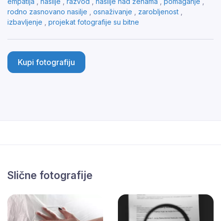
empatija
,
nasilje
,
razvod
,
nasilje nad ženama
,
pomaganje
,
rodno zasnovano nasilje
,
osnaživanje
,
zarobljenost
,
izbavljenje
,
projekat fotografije su bitne
Kupi fotografiju
Slične fotografije