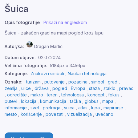
Šuica
Opis fotografije
Prikaži na engleskom
Šuica - zakačen grad na mapi pogled kroz lupu
Autor/ka:
Dragan Martić
Datum objave:
02.07.2024.
Veličina fotografije:
5184px x 3456px
Kategorije:
Znakovi i simboli ,
Nauka i tehnologija
Oznake:
turizam
,
putovanje
,
pozadina
,
simbol
,
grad
,
zemlja
,
ulice
,
država
,
pogled
,
Evropa
,
staza
,
staklo
,
pravac
,
odredište
,
makro
,
teren
,
tehnologija
,
koncept
,
fokus
,
putevi
,
lokacija
,
komunikacija
,
tačka
,
globus
,
mapa
,
informacije
,
svet
,
pretraga
,
suica
,
atlas
,
lupa
,
mapiranje
,
mesto
,
korišćenje
,
povezati
,
vizuelizacija
,
uvećano