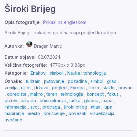
Široki Brijeg
Opis fotografije
Prikaži na engleskom
Široki Brijeg - zakačen grad na mapi pogled kroz lupu
Autor/ka:
Dragan Martić
Datum objave:
02.07.2024.
Veličina fotografije:
4779px x 3186px
Kategorije:
Znakovi i simboli ,
Nauka i tehnologija
Oznake:
turizam
,
putovanje
,
pozadina
,
simbol
,
grad
,
zemlja
,
ulice
,
država
,
pogled
,
Evropa
,
staza
,
staklo
,
pravac
,
odredište
,
makro
,
teren
,
tehnologija
,
koncept
,
fokus
,
putevi
,
lokacija
,
komunikacija
,
tačka
,
globus
,
mapa
,
informacije
,
svet
,
pretraga
,
široki brijeg
,
atlas
,
lupa
,
mapiranje
,
mesto
,
korišćenje
,
povezati
,
vizuelizacija
,
uvećano