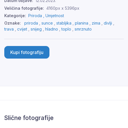
Datum objave:
12.02.2023.
Veličina fotografije:
4160px x 5396px
Kategorije:
Priroda ,
Umjetnost
Oznake:
priroda
,
sunce
,
stabljika
,
planina
,
zima
,
divlji
,
trava
,
cvijet
,
snijeg
,
hladno
,
toplo
,
smrznuto
Kupi fotografiju
Slične fotografije