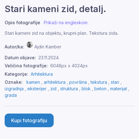
Stari kameni zid, detalj.
Opis fotografije
Prikaži na engleskom
Stari kameni zid na objektu, krupni plan. Tekstura zida.
Autor/ka:
Ajdin Kamber
Datum objave:
23.11.2024.
Veličina fotografije:
6048px x 4024px
Kategorije:
Arhitektura
Oznake:
kamen
,
arhitektura
,
površina
,
tekstura
,
stari
,
izgradnja
,
eksterijer
,
zid
,
struktura
,
blok
,
beton
,
materijal
,
grada
Kupi fotografiju