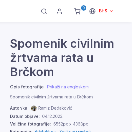
0
BHS
Spomenik civilnim
žrtvama rata u
Brčkom
Opis fotografije
Prikaži na engleskom
Spomenik civilnim žrtvama rata u Brčkom
Autor/ka:
Ramiz Dedaković
Datum objave:
04.12.2023.
Veličina fotografije:
6552px x 4368px
Kategorije:
Arhitektura ,
Znakovi i simboli