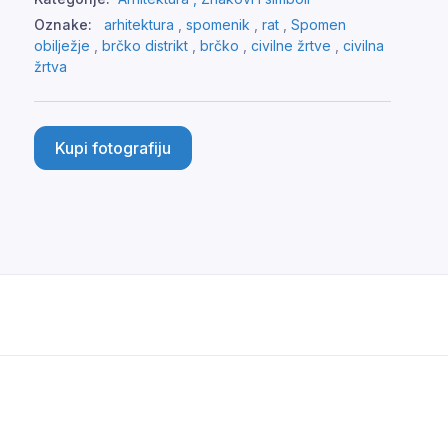
Oznake:
arhitektura
,
spomenik
,
rat
,
Spomen
obilježje
,
brčko distrikt
,
brčko
,
civilne žrtve
,
civilna
žrtva
Kupi fotografiju