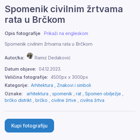
Spomenik civilnim žrtvama
rata u Brčkom
Opis fotografije
Prikaži na engleskom
Spomenik civilnim žrtvama rata u Brčkom
Autor/ka:
Ramiz Dedaković
Datum objave:
04.12.2023.
Veličina fotografije:
4500px x 3000px
Kategorije:
Arhitektura ,
Znakovi i simboli
Oznake:
arhitektura
,
spomenik
,
rat
,
Spomen obilježje
,
brčko distrikt
,
brčko
,
civilne žrtve
,
civilna žrtva
Kupi fotografiju