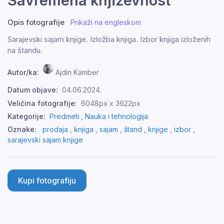
Savremena književnost
Opis fotografije
Prikaži na engleskom
Sarajevski sajam knjige. Izložba knjiga. Izbor knjiga izloženih
na štandu.
Autor/ka:
Ajdin Kamber
Datum objave:
04.06.2024.
Veličina fotografije:
6048px x 3622px
Kategorije:
Predmeti ,
Nauka i tehnologija
Oznake:
prodaja
,
knjiga
,
sajam
,
štand
,
knjige
,
izbor
,
sarajevski sajam knjige
Kupi fotografiju