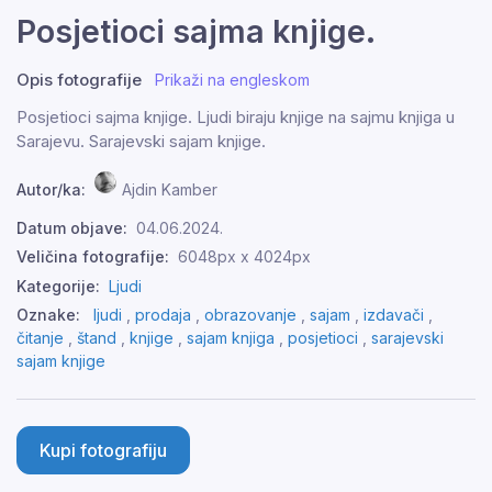
Posjetioci sajma knjige.
Opis fotografije
Prikaži na engleskom
Posjetioci sajma knjige. Ljudi biraju knjige na sajmu knjiga u
Sarajevu. Sarajevski sajam knjige.
Autor/ka:
Ajdin Kamber
Datum objave:
04.06.2024.
Veličina fotografije:
6048px x 4024px
Kategorije:
Ljudi
Oznake:
ljudi
,
prodaja
,
obrazovanje
,
sajam
,
izdavači
,
čitanje
,
štand
,
knjige
,
sajam knjiga
,
posjetioci
,
sarajevski
sajam knjige
Kupi fotografiju