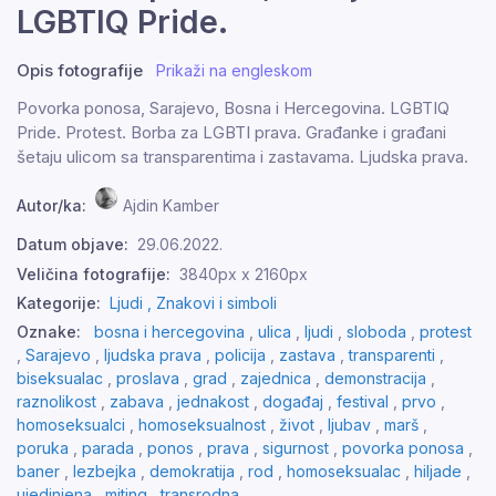
LGBTIQ Pride.
Opis fotografije
Prikaži na engleskom
Povorka ponosa, Sarajevo, Bosna i Hercegovina. LGBTIQ
Pride. Protest. Borba za LGBTI prava. Građanke i građani
šetaju ulicom sa transparentima i zastavama. Ljudska prava.
Autor/ka:
Ajdin Kamber
Datum objave:
29.06.2022.
Veličina fotografije:
3840px x 2160px
Kategorije:
Ljudi ,
Znakovi i simboli
Oznake:
bosna i hercegovina
,
ulica
,
ljudi
,
sloboda
,
protest
,
Sarajevo
,
ljudska prava
,
policija
,
zastava
,
transparenti
,
biseksualac
,
proslava
,
grad
,
zajednica
,
demonstracija
,
raznolikost
,
zabava
,
jednakost
,
događaj
,
festival
,
prvo
,
homoseksualci
,
homoseksualnost
,
život
,
ljubav
,
marš
,
poruka
,
parada
,
ponos
,
prava
,
sigurnost
,
povorka ponosa
,
baner
,
lezbejka
,
demokratija
,
rod
,
homoseksualac
,
hiljade
,
ujedinjena
,
miting
,
transrodna