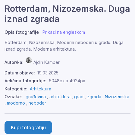
Rotterdam, Nizozemska. Duga
iznad zgrada
Opis fotografije
Prikaži na engleskom
Rotterdam, Nizozemska, Moderni neboderi u gradu. Duga
iznad zgrada. Moderna arhitektura.
Autor/ka:
Ajdin Kamber
Datum objave:
19.03.2025.
Veličina fotografije:
6048px x 4024px
Kategorije:
Arhitektura
Oznake:
građevina
,
arhitektura
,
grad
,
zgrada
,
Nizozemska
,
moderno
,
neboder
Kupi fotografiju