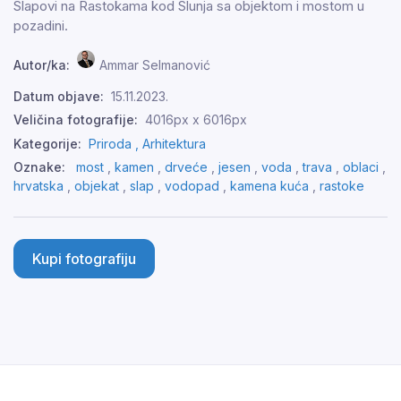
Slapovi na Rastokama kod Slunja sa objektom i mostom u
pozadini.
Autor/ka:
Ammar Selmanović
Datum objave:
15.11.2023.
Veličina fotografije:
4016px x 6016px
Kategorije:
Priroda ,
Arhitektura
Oznake:
most
,
kamen
,
drveće
,
jesen
,
voda
,
trava
,
oblaci
,
hrvatska
,
objekat
,
slap
,
vodopad
,
kamena kuća
,
rastoke
Kupi fotografiju