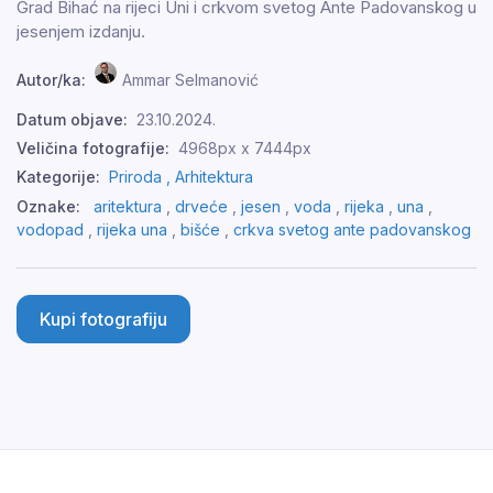
Grad Bihać na rijeci Uni i crkvom svetog Ante Padovanskog u
jesenjem izdanju.
Autor/ka:
Ammar Selmanović
Datum objave:
23.10.2024.
Veličina fotografije:
4968px x 7444px
Kategorije:
Priroda ,
Arhitektura
Oznake:
aritektura
,
drveće
,
jesen
,
voda
,
rijeka
,
una
,
vodopad
,
rijeka una
,
bišće
,
crkva svetog ante padovanskog
Kupi fotografiju