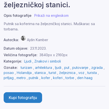
željezničkoj stanici.
Opis fotografije
Prikaži na engleskom
Putnik sa koferima na željezničkoj stanici. Muškarac sa
torbama.
Autor/ka:
Ajdin Kamber
Datum objave:
23.11.2023.
Veličina fotografije:
3840px x 2160px
Kategorije:
Ljudi ,
Znakovi i simboli
Oznake:
turizam
,
arhitektura
,
ljudi
,
put
,
putovanje
,
zgrada
,
posao
,
Holandija
,
stanica
,
turist
,
željeznica
,
voz
,
turista
,
prtljag
,
metro
,
putnik
,
kofer
,
koferi
,
torbe
,
den haag
Kupi fotografiju