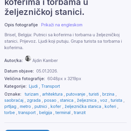
koferima i torbama u
željezničkoj stanici.
Opis fotografije
Prikaži na engleskom
Brisel, Belgija: Putnici sa koferima i torbama u željezničkoj
stanici. Prijevoz. Ljudi koji putuju. Grupa turista sa torbama i
koferima.
Autor/ka:
Ajdin Kamber
Datum objave:
05.01.2026.
Veličina fotografije:
6048px x 3219px
Kategorije:
Ljudi ,
Transport
Oznake:
turizam
,
arhitektura
,
putovanje
,
turisti
,
brzina
,
saobraćaj
,
zgrada
,
posao
,
stanica
,
željeznica
,
voz
,
turista
,
prtljag
,
metro
,
putnici
,
kofer
,
željeznička stanica
,
koferi
,
torbe
,
transport
,
belgija
,
terminal
,
tranzit