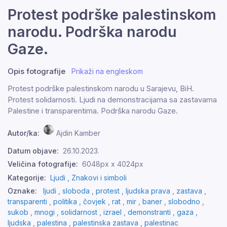
Protest podrške palestinskom
narodu. Podrška narodu
Gaze.
Opis fotografije
Prikaži na engleskom
Protest podrške palestinskom narodu u Sarajevu, BiH.
Protest solidarnosti. Ljudi na demonstracijama sa zastavama
Palestine i transparentima. Podrška narodu Gaze.
Autor/ka:
Ajdin Kamber
Datum objave:
26.10.2023.
Veličina fotografije:
6048px x 4024px
Kategorije:
Ljudi ,
Znakovi i simboli
Oznake:
ljudi
,
sloboda
,
protest
,
ljudska prava
,
zastava
,
transparenti
,
politika
,
čovjek
,
rat
,
mir
,
baner
,
slobodno
,
sukob
,
mnogi
,
solidarnost
,
izrael
,
demonstranti
,
gaza
,
ljudska
,
palestina
,
palestinska zastava
,
palestinac