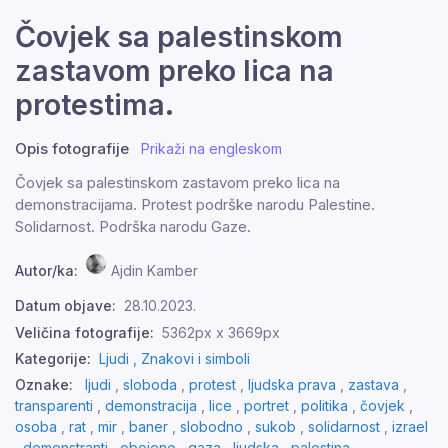
Čovjek sa palestinskom
zastavom preko lica na
protestima.
Opis fotografije
Prikaži na engleskom
Čovjek sa palestinskom zastavom preko lica na
demonstracijama. Protest podrške narodu Palestine.
Solidarnost. Podrška narodu Gaze.
Autor/ka:
Ajdin Kamber
Datum objave:
28.10.2023.
Veličina fotografije:
5362px x 3669px
Kategorije:
Ljudi ,
Znakovi i simboli
Oznake:
ljudi
,
sloboda
,
protest
,
ljudska prava
,
zastava
,
transparenti
,
demonstracija
,
lice
,
portret
,
politika
,
čovjek
,
osoba
,
rat
,
mir
,
baner
,
slobodno
,
sukob
,
solidarnost
,
izrael
,
demonstranti
,
obojeno
,
gaza
,
ljudska
,
palestina
,