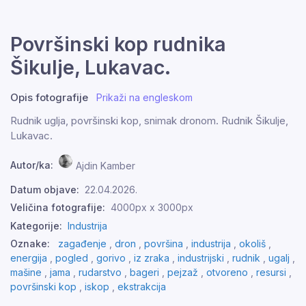
Površinski kop rudnika
Šikulje, Lukavac.
Opis fotografije
Prikaži na engleskom
Rudnik uglja, površinski kop, snimak dronom. Rudnik Šikulje,
Lukavac.
Autor/ka:
Ajdin Kamber
Datum objave:
22.04.2026.
Veličina fotografije:
4000px x 3000px
Kategorije:
Industrija
Oznake:
zagađenje
,
dron
,
površina
,
industrija
,
okoliš
,
energija
,
pogled
,
gorivo
,
iz zraka
,
industrijski
,
rudnik
,
ugalj
,
mašine
,
jama
,
rudarstvo
,
bageri
,
pejzaž
,
otvoreno
,
resursi
,
površinski kop
,
iskop
,
ekstrakcija