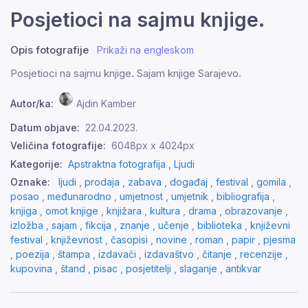
Posjetioci na sajmu knjige.
Opis fotografije
Prikaži na engleskom
Posjetioci na sajmu knjige. Sajam knjige Sarajevo.
Autor/ka:
Ajdin Kamber
Datum objave:
22.04.2023.
Veličina fotografije:
6048px x 4024px
Kategorije:
Apstraktna fotografija ,
Ljudi
Oznake:
ljudi
,
prodaja
,
zabava
,
događaj
,
festival
,
gomila
,
posao
,
međunarodno
,
umjetnost
,
umjetnik
,
bibliografija
,
knjiga
,
omot knjige
,
knjižara
,
kultura
,
drama
,
obrazovanje
,
izložba
,
sajam
,
fikcija
,
znanje
,
učenje
,
biblioteka
,
književni
festival
,
književnost
,
časopisi
,
novine
,
roman
,
papir
,
pjesma
,
poezija
,
štampa
,
izdavači
,
izdavaštvo
,
čitanje
,
recenzije
,
kupovina
,
štand
,
pisac
,
posjetitelji
,
slaganje
,
antikvar