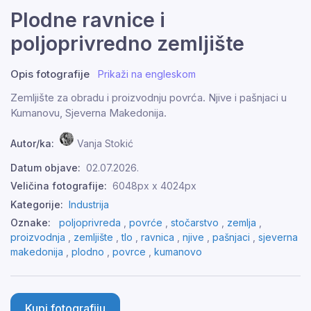
Plodne ravnice i
poljoprivredno zemljište
Opis fotografije
Prikaži na engleskom
Zemljište za obradu i proizvodnju povrća. Njive i pašnjaci u
Kumanovu, Sjeverna Makedonija.
Autor/ka:
Vanja Stokić
Datum objave:
02.07.2026.
Veličina fotografije:
6048px x 4024px
Kategorije:
Industrija
Oznake:
poljoprivreda
,
povrće
,
stočarstvo
,
zemlja
,
proizvodnja
,
zemljište
,
tlo
,
ravnica
,
njive
,
pašnjaci
,
sjeverna
makedonija
,
plodno
,
povrce
,
kumanovo
Kupi fotografiju