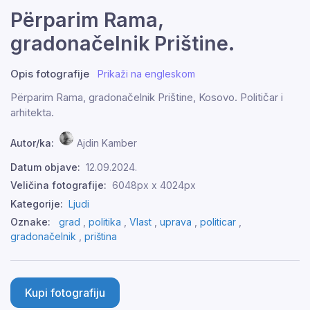
Përparim Rama,
gradonačelnik Prištine.
Opis fotografije
Prikaži na engleskom
Përparim Rama, gradonačelnik Prištine, Kosovo. Političar i
arhitekta.
Autor/ka:
Ajdin Kamber
Datum objave:
12.09.2024.
Veličina fotografije:
6048px x 4024px
Kategorije:
Ljudi
Oznake:
grad
,
politika
,
Vlast
,
uprava
,
politicar
,
gradonačelnik
,
priština
Kupi fotografiju