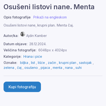
Osušeni listovi nane. Menta
Opis fotografije
Prikaži na engleskom
Osušeni listovi nane, krupni plan. Menta čaj.
Autor/ka:
Ajdin Kamber
Datum objave:
28.12.2024.
Veličina fotografije:
6048px x 4024px
Kategorije:
Hrana i piće
Oznake:
biljka
,
list
,
lišće
,
začin
,
krupni plan
,
sastojak
,
zelena
,
čaj
,
osušeno
,
pijaca
,
menta
,
nana
,
suhi
Kupi fotografiju