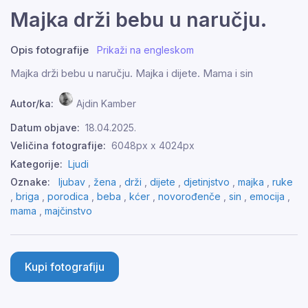
Majka drži bebu u naručju.
Opis fotografije
Prikaži na engleskom
Majka drži bebu u naručju. Majka i dijete. Mama i sin
Autor/ka:
Ajdin Kamber
Datum objave:
18.04.2025.
Veličina fotografije:
6048px x 4024px
Kategorije:
Ljudi
Oznake:
ljubav
,
žena
,
drži
,
dijete
,
djetinjstvo
,
majka
,
ruke
,
briga
,
porodica
,
beba
,
kćer
,
novorođenče
,
sin
,
emocija
,
mama
,
majčinstvo
Kupi fotografiju