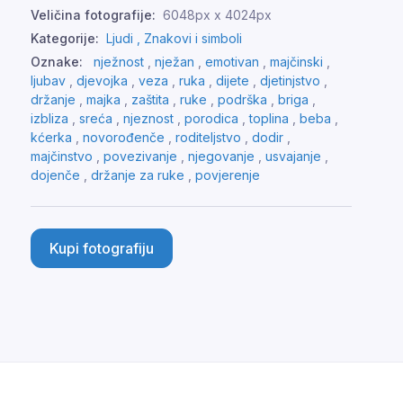
Veličina fotografije:
6048px x 4024px
Kategorije:
Ljudi ,
Znakovi i simboli
Oznake:
nježnost
,
nježan
,
emotivan
,
majčinski
,
ljubav
,
djevojka
,
veza
,
ruka
,
dijete
,
djetinjstvo
,
držanje
,
majka
,
zaštita
,
ruke
,
podrška
,
briga
,
izbliza
,
sreća
,
njeznost
,
porodica
,
toplina
,
beba
,
kćerka
,
novorođenče
,
roditeljstvo
,
dodir
,
majčinstvo
,
povezivanje
,
njegovanje
,
usvajanje
,
dojenče
,
držanje za ruke
,
povjerenje
Kupi fotografiju