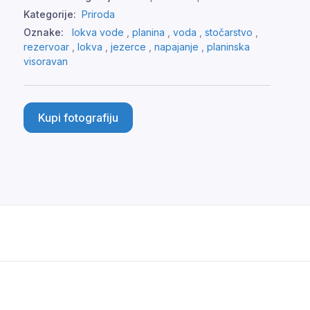
Kategorije:
Priroda
Oznake:
lokva vode
,
planina
,
voda
,
stočarstvo
,
rezervoar
,
lokva
,
jezerce
,
napajanje
,
planinska
visoravan
Kupi fotografiju