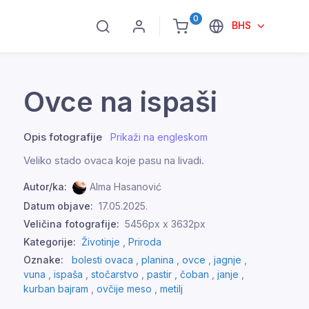
0
BHS
Ovce na ispaši
Opis fotografije
Prikaži na engleskom
Veliko stado ovaca koje pasu na livadi.
Autor/ka:
Alma Hasanović
Datum objave:
17.05.2025.
Veličina fotografije:
5456px x 3632px
Kategorije:
Životinje ,
Priroda
Oznake:
bolesti ovaca
,
planina
,
ovce
,
jagnje
,
vuna
,
ispaša
,
stočarstvo
,
pastir
,
čoban
,
janje
,
kurban bajram
,
ovčije meso
,
metilj