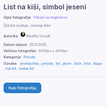
List na kiši, simbol jeseni
Opis fotografije
Prikaži na engleskom
Žuti list na klupi. Jesenje kiše
Autor/ka:
Mediha Vrućak
Datum objave:
28.01.2025.
Veličina fotografije:
6000px x 4000px
Kategorije:
Priroda
Oznake:
jesenja kiša
,
priroda
,
list
,
jesen
,
lišće
,
kiša
,
klupa
,
žuti list
,
mokar list
Kupi fotografiju