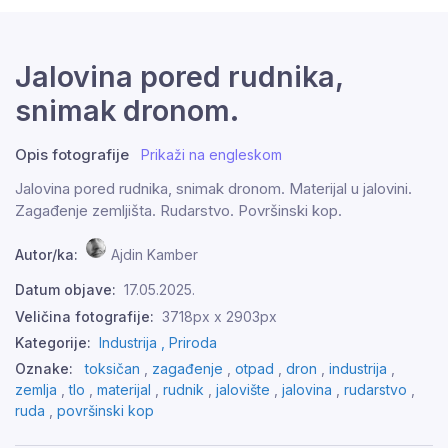
Jalovina pored rudnika,
snimak dronom.
Opis fotografije
Prikaži na engleskom
Jalovina pored rudnika, snimak dronom. Materijal u jalovini.
Zagađenje zemljišta. Rudarstvo. Površinski kop.
Autor/ka:
Ajdin Kamber
Datum objave:
17.05.2025.
Veličina fotografije:
3718px x 2903px
Kategorije:
Industrija ,
Priroda
Oznake:
toksičan
,
zagađenje
,
otpad
,
dron
,
industrija
,
zemlja
,
tlo
,
materijal
,
rudnik
,
jalovište
,
jalovina
,
rudarstvo
,
ruda
,
površinski kop