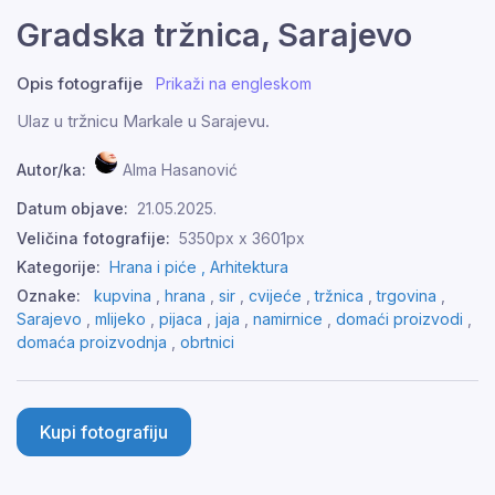
Gradska tržnica, Sarajevo
Opis fotografije
Prikaži na engleskom
Ulaz u tržnicu Markale u Sarajevu.
Autor/ka:
Alma Hasanović
Datum objave:
21.05.2025.
Veličina fotografije:
5350px x 3601px
Kategorije:
Hrana i piće ,
Arhitektura
Oznake:
kupvina
,
hrana
,
sir
,
cvijeće
,
tržnica
,
trgovina
,
Sarajevo
,
mlijeko
,
pijaca
,
jaja
,
namirnice
,
domaći proizvodi
,
domaća proizvodnja
,
obrtnici
Kupi fotografiju