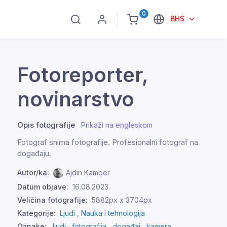
0
BHS
Fotoreporter,
novinarstvo
Opis fotografije
Prikaži na engleskom
Fotograf snima fotografije. Profesionalni fotograf na
događaju.
Autor/ka:
Ajdin Kamber
Datum objave:
16.08.2023.
Veličina fotografije:
5882px x 3704px
Kategorije:
Ljudi ,
Nauka i tehnologija
Oznake:
ljudi
,
fotografija
,
događaj
,
kamera
,