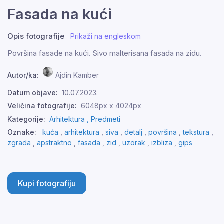
Fasada na kući
Opis fotografije
Prikaži na engleskom
Površina fasade na kući. Sivo malterisana fasada na zidu.
Autor/ka:
Ajdin Kamber
Datum objave:
10.07.2023.
Veličina fotografije:
6048px x 4024px
Kategorije:
Arhitektura ,
Predmeti
Oznake:
kuća
,
arhitektura
,
siva
,
detalj
,
površina
,
tekstura
,
zgrada
,
apstraktno
,
fasada
,
zid
,
uzorak
,
izbliza
,
gips
Kupi fotografiju