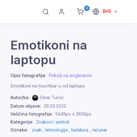
0
BHS
Emotikoni na
laptopu
Opis fotografije
Prikaži na engleskom
Emotikoni na touchbar-u od laptopa
Autor/ka:
Omar Tursić
Datum objave:
26.02.2022.
Veličina fotografije:
5445px x 3630px
Kategorije:
Znakovi i simboli
Oznake:
znak
,
tehnologija
,
tastatura
,
računar