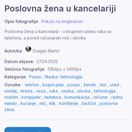
Poslovna žena u kancelariji
Opis fotografije
Prikaži na engleskom
Poslovna žena u kancelariji - u krupnom planu ruka na
telefonu, a pored računarski miš i olovka
Autor/ka:
Dragan Martić
Datum objave:
27.04.2025.
Veličina fotografije:
5184px x 3456px
Kategorije:
Posao ,
Nauka i tehnologija
Oznake:
telefon
,
krupni plan
,
posao
,
ženski
,
stol
,
ured
,
uređaj
,
mreža
,
veza
,
ruka
,
osoba
,
olovka
,
tehnologija
,
mobilni
,
kompjuter
,
tastatura
,
komunikacija
,
računar
,
radno
mjesto
,
kucanje
,
miš
,
klik
,
korištenje
,
bežični
,
poslovna
žena