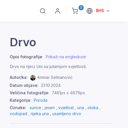
0
BHS
Drvo
Opis fotografije
Prikaži na engleskom
Drvo na rijeci Uni sa jutarnjom svjetlosti.
Autor/ka:
Ammar Selmanović
Datum objave:
23.10.2024.
Veličina fotografije:
7481px x 4676px
Kategorije:
Priroda
Oznake:
sunce
,
jesen
,
svjetlost
,
una
,
otoka
,
vodopad
,
rijeka una
,
usamljeno drvo