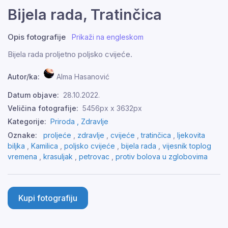
Bijela rada, Tratinčica
Opis fotografije
Prikaži na engleskom
Bijela rada proljetno poljsko cvijeće.
Autor/ka:
Alma Hasanović
Datum objave:
28.10.2022.
Veličina fotografije:
5456px x 3632px
Kategorije:
Priroda ,
Zdravlje
Oznake:
proljeće
,
zdravlje
,
cvijeće
,
tratinčica
,
ljekovita
biljka
,
Kamilica
,
poljsko cvijeće
,
bijela rada
,
vijesnik toplog
vremena
,
krasuljak
,
petrovac
,
protiv bolova u zglobovima
Kupi fotografiju