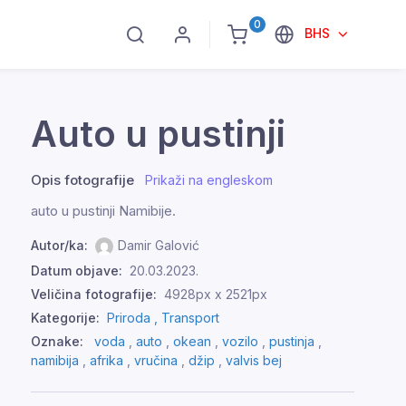
0
BHS
Auto u pustinji
Opis fotografije
Prikaži na engleskom
auto u pustinji Namibije.
Autor/ka:
Damir Galović
Datum objave:
20.03.2023.
Veličina fotografije:
4928px x 2521px
Kategorije:
Priroda ,
Transport
Oznake:
voda
,
auto
,
okean
,
vozilo
,
pustinja
,
namibija
,
afrika
,
vručina
,
džip
,
valvis bej