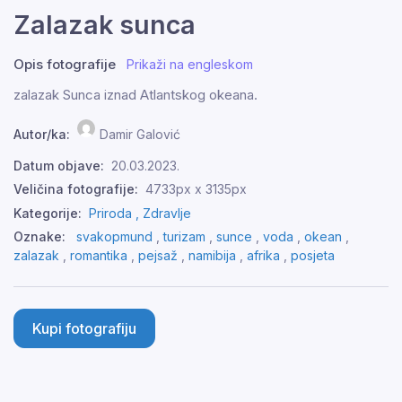
Zalazak sunca
Opis fotografije
Prikaži na engleskom
zalazak Sunca iznad Atlantskog okeana.
Autor/ka:
Damir Galović
Datum objave:
20.03.2023.
Veličina fotografije:
4733px x 3135px
Kategorije:
Priroda ,
Zdravlje
Oznake:
svakopmund
,
turizam
,
sunce
,
voda
,
okean
,
zalazak
,
romantika
,
pejsaž
,
namibija
,
afrika
,
posjeta
Kupi fotografiju