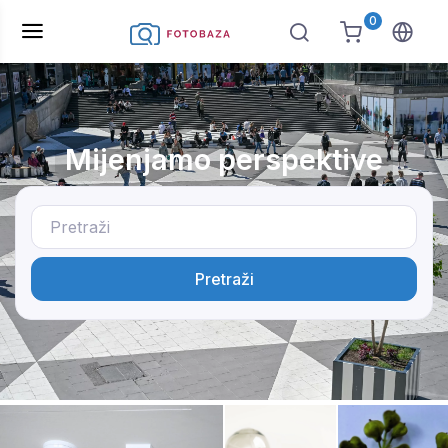
0
Mijenjamo perspektive
Pretraži