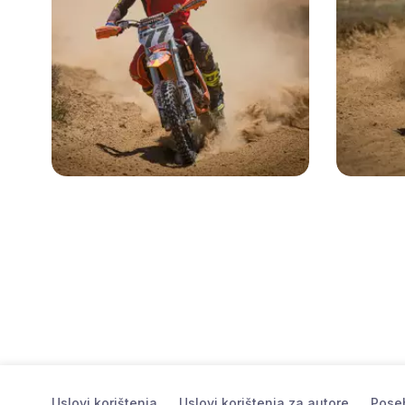
Uslovi korištenja
Uslovi korištenja za autore
Poseb