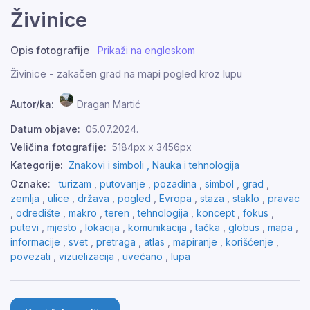
Živinice
Opis fotografije
Prikaži na engleskom
Živinice - zakačen grad na mapi pogled kroz lupu
Autor/ka:
Dragan Martić
Datum objave:
05.07.2024.
Veličina fotografije:
5184px x 3456px
Kategorije:
Znakovi i simboli ,
Nauka i tehnologija
Oznake:
turizam
,
putovanje
,
pozadina
,
simbol
,
grad
,
zemlja
,
ulice
,
država
,
pogled
,
Evropa
,
staza
,
staklo
,
pravac
,
odredište
,
makro
,
teren
,
tehnologija
,
koncept
,
fokus
,
putevi
,
mjesto
,
lokacija
,
komunikacija
,
tačka
,
globus
,
mapa
,
informacije
,
svet
,
pretraga
,
atlas
,
mapiranje
,
korišćenje
,
povezati
,
vizuelizacija
,
uvećano
,
​ lupa