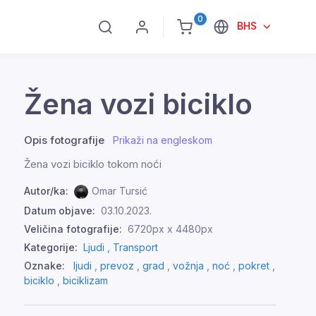
0
BHS
Žena vozi biciklo
Opis fotografije
Prikaži na engleskom
Žena vozi biciklo tokom noći
Autor/ka:
Omar Tursić
Datum objave:
03.10.2023.
Veličina fotografije:
6720px x 4480px
Kategorije:
Ljudi ,
Transport
Oznake:
ljudi
,
prevoz
,
grad
,
vožnja
,
noć
,
pokret
,
biciklo
,
biciklizam