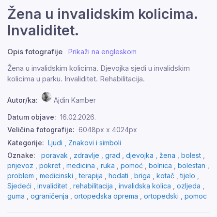
Žena u invalidskim kolicima.
Invaliditet.
Opis fotografije
Prikaži na engleskom
Žena u invalidskim kolicima. Djevojka sjedi u invalidskim
kolicima u parku. Invaliditet. Rehabilitacija.
Autor/ka:
Ajdin Kamber
Datum objave:
16.02.2026.
Veličina fotografije:
6048px x 4024px
Kategorije:
Ljudi ,
Znakovi i simboli
Oznake:
poravak
,
zdravlje
,
grad
,
djevojka
,
žena
,
bolest
,
prijevoz
,
pokret
,
medicina
,
ruka
,
pomoć
,
bolnica
,
bolestan
,
problem
,
medicinski
,
terapija
,
hodati
,
briga
,
kotač
,
tijelo
,
Sjedeći
,
invaliditet
,
rehabilitacija
,
invalidska kolica
,
ozljeda
,
guma
,
ograničenja
,
ortopedska oprema
,
ortopedski
,
pomoc