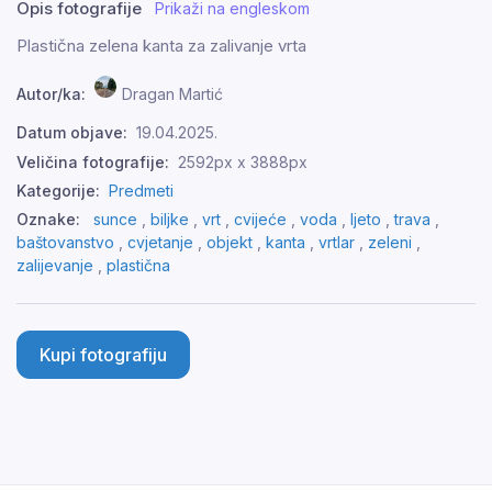
Opis fotografije
Prikaži na engleskom
Plastična zelena kanta za zalivanje vrta
Autor/ka:
Dragan Martić
Datum objave:
19.04.2025.
Veličina fotografije:
2592px x 3888px
Kategorije:
Predmeti
Oznake:
sunce
,
biljke
,
vrt
,
cvijeće
,
voda
,
ljeto
,
trava
,
baštovanstvo
,
cvjetanje
,
objekt
,
kanta
,
vrtlar
,
zeleni
,
zalijevanje
,
plastična
Kupi fotografiju