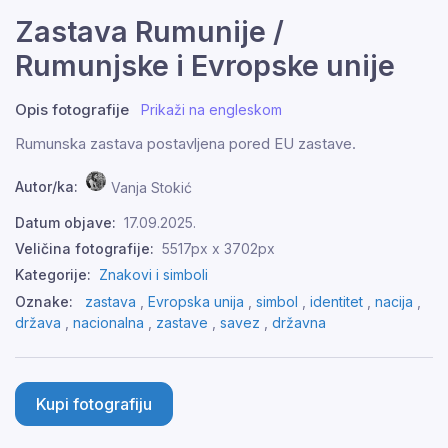
Zastava Rumunije /
Rumunjske i Evropske unije
Opis fotografije
Prikaži na engleskom
Rumunska zastava postavljena pored EU zastave.
Autor/ka:
Vanja Stokić
Datum objave:
17.09.2025.
Veličina fotografije:
5517px x 3702px
Kategorije:
Znakovi i simboli
Oznake:
zastava
,
Evropska unija
,
simbol
,
identitet
,
nacija
,
država
,
nacionalna
,
zastave
,
savez
,
državna
Kupi fotografiju