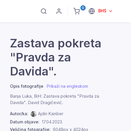
0
BHS
Zastava pokreta
"Pravda za
Davida".
Opis fotografije
Prikaži na engleskom
Banja Luka, BiH: Zastava pokreta "Pravda za
Davida". David Dragičević.
Autor/ka:
Ajdin Kamber
Datum objave:
17.04.2023.
Veličina fotografije:
6048px x 4024px