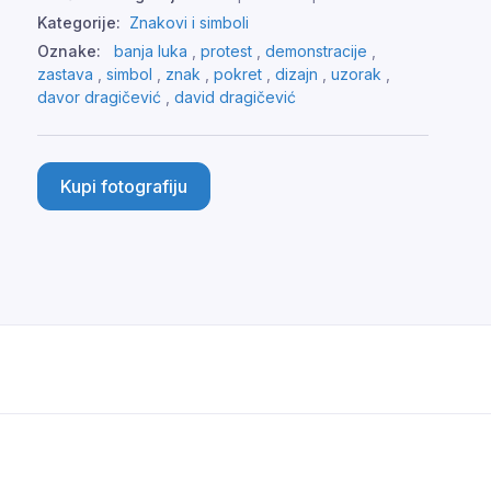
Kategorije:
Znakovi i simboli
Oznake:
banja luka
,
protest
,
demonstracije
,
zastava
,
simbol
,
znak
,
pokret
,
dizajn
,
uzorak
,
davor dragičević
,
david dragičević
Kupi fotografiju