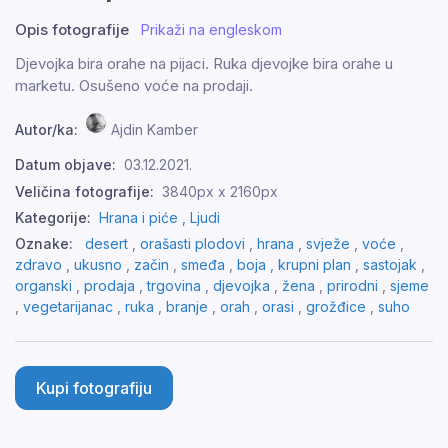
Opis fotografije
Prikaži na engleskom
Djevojka bira orahe na pijaci. Ruka djevojke bira orahe u
marketu. Osušeno voće na prodaji.
Autor/ka:
Ajdin Kamber
Datum objave:
03.12.2021.
Veličina fotografije:
3840px x 2160px
Kategorije:
Hrana i piće ,
Ljudi
Oznake:
desert
,
orašasti plodovi
,
hrana
,
svježe
,
voće
,
zdravo
,
ukusno
,
začin
,
smeđa
,
boja
,
krupni plan
,
sastojak
,
organski
,
prodaja
,
trgovina
,
djevojka
,
žena
,
prirodni
,
sjeme
,
vegetarijanac
,
ruka
,
branje
,
orah
,
orasi
,
grožđice
,
suho
Kupi fotografiju