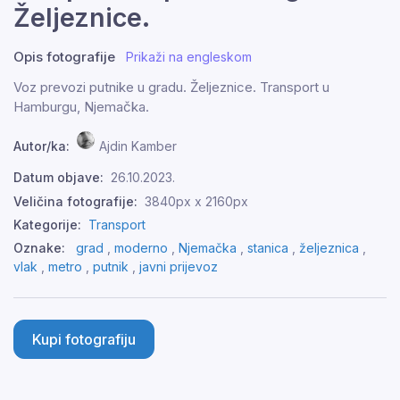
Željeznice.
Opis fotografije
Prikaži na engleskom
Voz prevozi putnike u gradu. Željeznice. Transport u
Hamburgu, Njemačka.
Autor/ka:
Ajdin Kamber
Datum objave:
26.10.2023.
Veličina fotografije:
3840px x 2160px
Kategorije:
Transport
Oznake:
grad
,
moderno
,
Njemačka
,
stanica
,
željeznica
,
vlak
,
metro
,
putnik
,
javni prijevoz
Kupi fotografiju